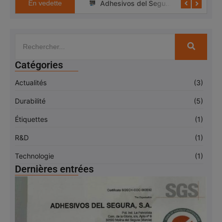
Adhesivos del Segura, désormais certifiée FSC™(Forest Stewardship Council™).
Adhesivos del Segura, s’engage pour l’efficacité énergétique et l’utilisation des énergies renouvelables
En vedette
Catégories
Actualités
(3)
Durabilité
(5)
Étiquettes
(1)
R&D
(1)
Technologie
(1)
Dernières entrées