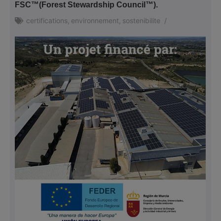
FSC™(Forest Stewardship Council™).
certifications
,
environnement
,
sostenibilite
/