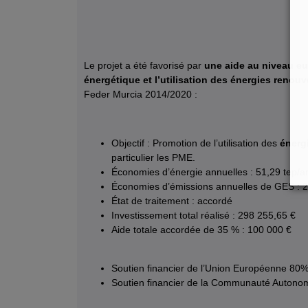
Le projet a été favorisé par
une aide au niveau eu
énergétique et l’utilisation des énergies renouv
Feder Murcia 2014/2020 :
Objectif : Promotion de l’utilisation des
énerg
particulier les PME.
Économies d’énergie annuelles : 51,29 tep/a
Économies d’émissions annuelles de GES : 
État de traitement : accordé
Investissement total réalisé : 298 255,65 €
Aide totale accordée de 35 % : 100 000 €
Soutien financier de l’Union Européenne 80%
Soutien financier de la Communauté Autonom