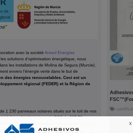
aboration avec la société
Aresol Energías
 les solutions d’optimisation énergétique, nous
dans les installations de Molina de Segura (Murcie).
ent envers l’énergie verte dans le but de
tion des énergies renouvelables. Ceci est un
eloppement régional (FEDER) et la Région de
Adhesivos 
FSC™(Fore
certifica
 1 230 panneaux solaires situés sur le toit de nos
et évitera des émissions de CO2 de
207,76
X
15 000 kWh et des économies annuelles de 51,29 tep
économies de consommation d’énergie.