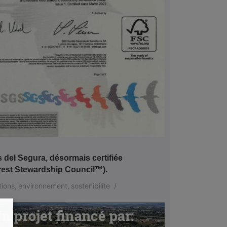
del Segura, désormais certifiée
st Stewardship Council™).
tions
,
environnement
,
sostenibilite
/