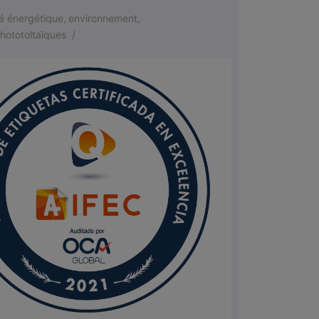
té énergétique
,
environnement
,
hototoltaïques
/