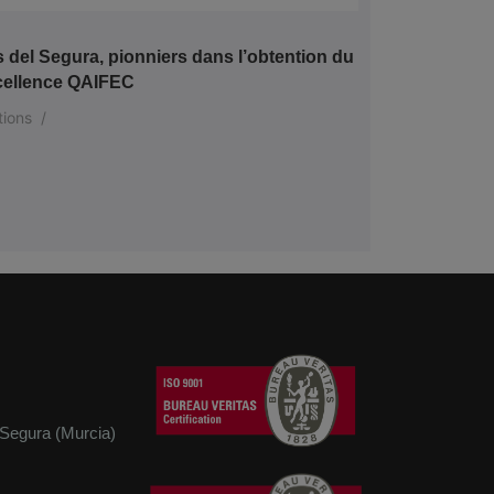
del Segura, pionniers dans l’obtention du
xcellence QAIFEC
tions
/
Adhesivos del Segura, désormais certifiée FSC™(Forest Stewardship Council™).
Adhesivos del Segura, s’engage pour l’efficacité énergétique et l’utilisation des énergies renouvelables
Adhesivos del Segura, pionniers dans l’obtention du label d’excellence QAIFEC
Adhesivos del Segura installe des panneaux photovoltaïques
 Segura (Murcia)