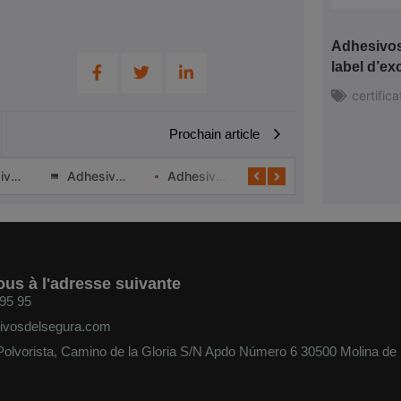
Adhesivos 
label d’e
certifica
Prochain article
Adhesivos del Segura, pionniers dans l’obtention du label d’excellence QAIFEC
Adhesivos del Segura installe des panneaux photovoltaïques
Adhesivos del Segura, toujours un pas en avant en termes de durabilité et de réglementations, met en œuvre des encres à faible migration.
Adhesivos del Segura, lauréat dans la catégorie R&D lors de la deuxième cérémonie de remise de prix de l’Association Ibérique de Fabricants d’Étiquettes en Continu (AIFEC).
us à l'adresse suivante
95 95
ivosdelsegura.com
 Polvorista, Camino de la Gloria S/N Apdo Número 6 30500 Molina de