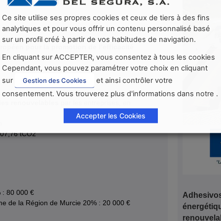
Ce site utilise ses propres cookies et ceux de tiers à des fins
analytiques et pour vous offrir un contenu personnalisé basé
sur un profil créé à partir de vos habitudes de navigation.
ropéen pour la promotion de l’efficacité
En cliquant sur ACCEPTER, vous consentez à tous les cookies
elables
encadrée dans le programme opérationnel
Cependant, vous pouvez paramétrer votre choix en cliquant
sur
et ainsi contrôler votre
Gestion des Cookies
consentement. Vous trouverez plus d'informations dans notre .
ies renouvelables
par les entreprises, en
Accepter les Cookies
n
207,76 tCO2
 : 80 000 €
Adhesivos 
e de la Région de Murcie 20% : 20 000 €
énergétiqu
renouvela