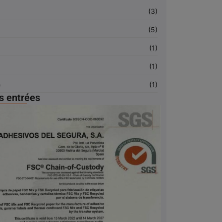
(3)
(5)
(1)
(1)
e
(1)
s entrées