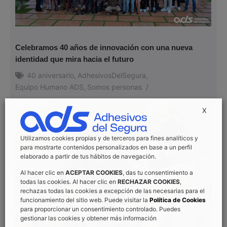
Celebramos 40 años de innovación con una nueva
identidad que mira hacia el futuro
40 aniversario
,
AdhesivosDelSegura
,
Equipo Humano ADS
,
Somos personas
/
X
Utilizamos cookies propias y de terceros para fines analíticos y
para mostrarte contenidos personalizados en base a un perfil
elaborado a partir de tus hábitos de navegación.
Al hacer clic en
ACEPTAR COOKIES
, das tu consentimiento a
todas las cookies. Al hacer clic en
RECHAZAR COOKIES
,
rechazas todas las cookies a excepción de las necesarias para el
funcionamiento del sitio web. Puede visitar la
Política de Cookies
para proporcionar un consentimiento controlado. Puedes
gestionar las cookies y obtener más información